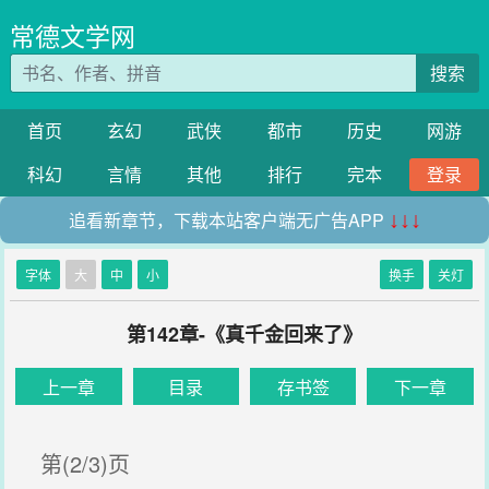
常德文学网
搜索
首页
玄幻
武侠
都市
历史
网游
科幻
言情
其他
排行
完本
登录
追看新章节，下载本站客户端无广告APP
↓↓↓
字体
大
中
小
换手
关灯
第142章-《真千金回来了》
上一章
目录
存书签
下一章
第(2/3)页