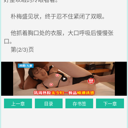
朴梅盛见状，终于忍不住紧闭了双眼。
他抓着胸口处的衣服，大口呼吸后慢慢张
口。
第(2/3)页
上一章
目录
存书签
下一章