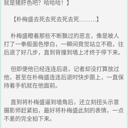
就是猪肝色吧？哈哈哈！】
【朴梅盛去死去死去死去死………】
朴梅盛瞪着那些不断飘过的恶言，像是被人
打了一拳般面色惨白，一瞬间竟觉站立不稳，往
后退了好几步，直到背撞到墙上才终于停下来。
但即便他已经连连后退，记者却没打算放过
他，甚至在朴梅盛连连后退时快步跟上，一直保
持着手机就在他面前。
直到将朴梅盛逼到墙角后，还立刻扭头示意
摄影师赶紧拍，最好将朴梅盛此刻的表情，一点
不差的完全拍下来。