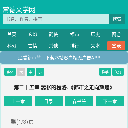
常德文学网
搜索
首页
玄幻
武侠
都市
历史
网游
科幻
言情
其他
排行
完本
登录
追看新章节，下载本站客户端无广告APP
↓↓↓
字体
大
中
小
换手
关灯
第二十五章 嚣张的程洛-《都市之走向辉煌》
上一章
目录
存书签
下一章
第(1/3)页