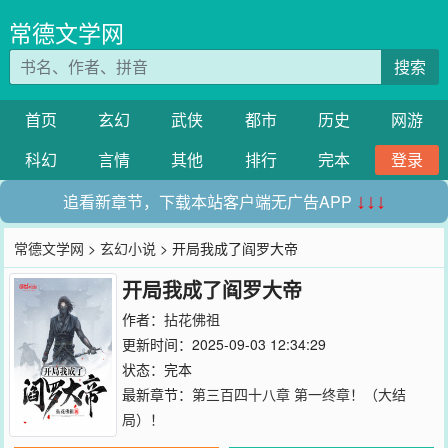
常德文学网
搜索
首页
玄幻
武侠
都市
历史
网游
科幻
言情
其他
排行
完本
登录
追看新章节，下载本站客户端无广告APP
↓↓↓
常德文学网
>
玄幻小说
> 开局我成了阎罗大帝
开局我成了阎罗大帝
作者：
拈花佛祖
更新时间：2025-09-03 12:34:29
状态：完本
最新章节：
第三百四十八章 第一终章！（大结
局）！