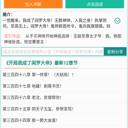
加入书架
点击阅读
简介：
一觉醒来。我成了阎罗大帝！无数神体，入我之身！执掌阴
司，至高无上，阎罗大帝！鬼将俯首听令，鬼兵旌旗猎猎。妖
魔横行，强者手摘星辰。而我，便是那干死手摘星辰的人！我让你摘
其它作品：
从不灭神体开始神级选择
/
无敌至尊太子爷
/
我，铁胆
星了吗？
神侯卧底，效忠曹督主
/
您要是觉得《
开局我成了阎罗大帝
》还不错的话请不要忘记向您QQ群
和微博微信里的朋友推荐哦！
复制分享
《开局我成了阎罗大帝》最新12章节
第三百四十八章 第一终章！（大结局）！
第三百四十七章 地藏！剥离书灵！
第三百四十六章 老沈，贫僧帮你！
第三百四十五章 阴天子玉玺，恭贺圣驾！
第三百四十四章 那一颗大金蛋！