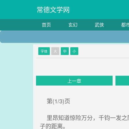
常德文学网
首页
玄幻
武侠
都
字体
大
中
小
上一章
第(1/3)页
里昂知道惊险万分，千钧一发之际
子的距离。