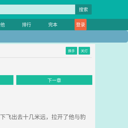
搜索
其他
排行
完本
登录
换手
关灯
下一章
一下飞出去十几米远，拉开了他与豹