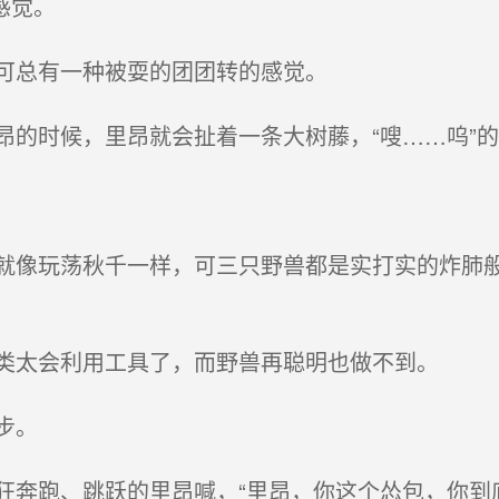
感觉。
可总有一种被耍的团团转的感觉。
的时候，里昂就会扯着一条大树藤，“嗖……呜”
像玩荡秋千一样，可三只野兽都是实打实的炸肺般
类太会利用工具了，而野兽再聪明也做不到。
步。
奔跑、跳跃的里昂喊，“里昂，你这个怂包，你到