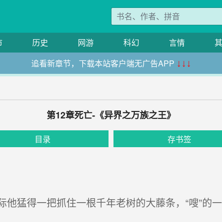
市
历史
网游
科幻
言情
追看新章节，下载本站客户端无广告APP
↓↓↓
第12章死亡-《异界之万族之王》
目录
存书签
他猛得一把抓住一根千年老树的大藤条，“嗖”的