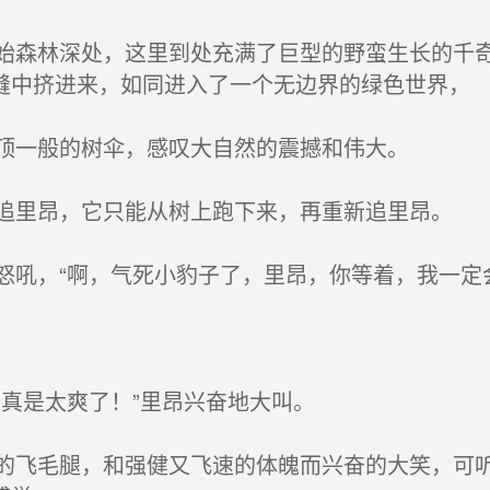
森林深处，这里到处充满了巨型的野蛮生长的千奇
缝中挤进来，如同进入了一个无边界的绿色世界，
顶一般的树伞，感叹大自然的震撼和伟大。
里昂，它只能从树上跑下来，再重新追里昂。
吼，“啊，气死小豹子了，里昂，你等着，我一定会
真是太爽了！”里昂兴奋地大叫。
飞毛腿，和强健又飞速的体魄而兴奋的大笑，可听