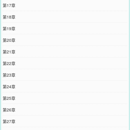
第17章
第18章
第19章
第20章
第21章
第22章
第23章
第24章
第25章
第26章
第27章