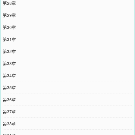
第28章
第29章
第30章
第31章
第32章
第33章
第34章
第35章
第36章
第37章
第38章