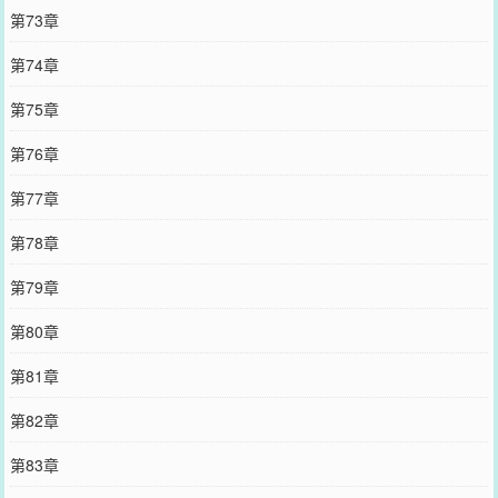
第73章
第74章
第75章
第76章
第77章
第78章
第79章
第80章
第81章
第82章
第83章