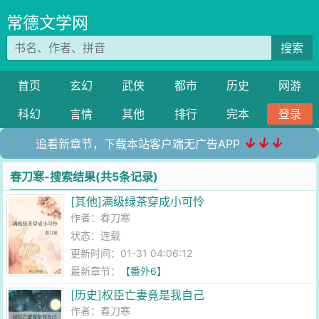
常德文学网
搜索
首页
玄幻
武侠
都市
历史
网游
科幻
言情
其他
排行
完本
登录
↓↓↓
追看新章节，下载本站客户端无广告APP
春刀寒-搜索结果(共5条记录)
[其他]满级绿茶穿成小可怜
作者：
春刀寒
状态：连载
更新时间：01-31 04:06:12
最新章节：
【番外6】
[历史]权臣亡妻竟是我自己
作者：
春刀寒